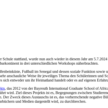
 Schule stattfand, wurde nun auch wieder in diesem Jahr am 5.7.2024 
barkontinent in drei unterschiedlichen Workshops näherbrachten.
fenbeinküste, Fußball im Senegal und dessen soziale Funktion sowie u
 sehr anschauliche Weise ihr jeweiliges Thema den Schülerinnen und S
s sich entweder um ihr Heimatland handelt oder es auf eigenen Erfahr
kts
, das 2012 von der Bayreuth International Graduate School of Afric
hrt wird. Ziel dieses Projekts ist es, Begegnungen zwischen Studierend
n. Der Zweck dieses Austauschs ist es, das vorherrschende negative Bil
ehrbüchern und Medien dargestellt wird, zu durchbrechen.