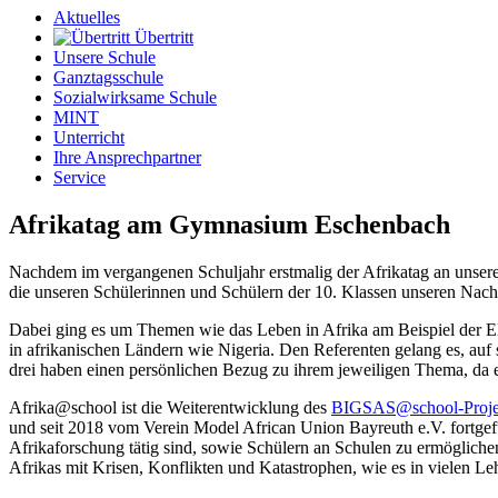
Aktuelles
Übertritt
Unsere Schule
Ganztagsschule
Sozialwirksame Schule
MINT
Unterricht
Ihre Ansprechpartner
Service
Afrikatag am Gymnasium Eschenbach
Nachdem im vergangenen Schuljahr erstmalig der Afrikatag an unserer
die unseren Schülerinnen und Schülern der 10. Klassen unseren Nach
Dabei ging es um Themen wie das Leben in Afrika am Beispiel der El
in afrikanischen Ländern wie Nigeria. Den Referenten gelang es, auf
drei haben einen persönlichen Bezug zu ihrem jeweiligen Thema, da e
Afrika@school ist die Weiterentwicklung des
BIGSAS@school-Proje
und seit 2018 vom Verein Model African Union Bayreuth e.V. fortgefü
Afrikaforschung tätig sind, sowie Schülern an Schulen zu ermögliche
Afrikas mit Krisen, Konflikten und Katastrophen, wie es in vielen L