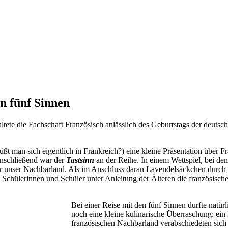
n fünf Sinnen
tete die Fachschaft Französisch anlässlich des Geburtstags der deutsc
rüßt man sich eigentlich in Frankreich?) eine kleine Präsentation über
Anschließend war der
Tastsinn
an der Reihe. In einem Wettspiel, bei d
er unser Nachbarland. Als im Anschluss daran Lavendelsäckchen durch d
e Schülerinnen und Schüler unter Anleitung der Älteren die französis
Bei einer Reise mit den fünf Sinnen durfte natür
noch eine kleine kulinarische Überraschung: ei
französischen Nachbarland verabschiedeten sich 