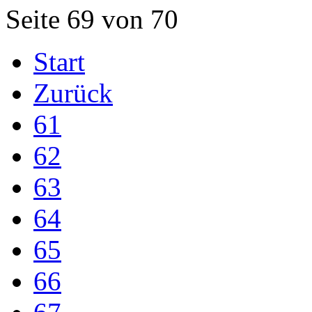
Seite 69 von 70
Start
Zurück
61
62
63
64
65
66