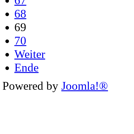
67
68
69
70
Weiter
Ende
Powered by
Joomla!®