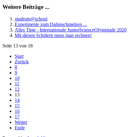
Weitere Beiträge ...
students@school
Experimente zum Dahinschmelzen ...
Alles Tinte - Internationale JuniorScienceOlympiade 2020
Mit diesen Schülern muss man rechnen!
Seite 13 von 18
Start
Zurück
8
9
10
11
12
13
14
15
16
17
Weiter
Ende