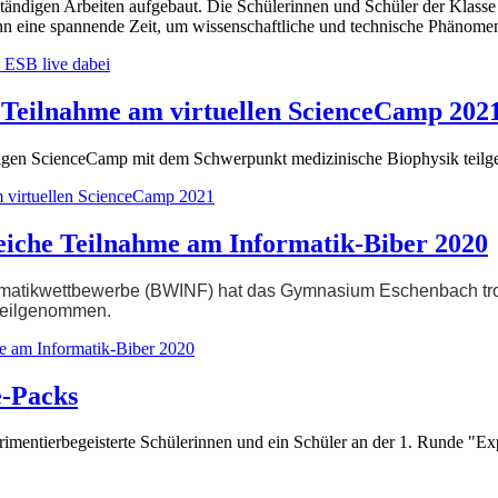
digen Arbeiten aufgebaut. Die Schülerinnen und Schüler der Klasse 7
ine spannende Zeit, um wissenschaftliche und technische Phänomene s
 ESB live dabei
– Teilnahme am virtuellen ScienceCamp 202
rigen ScienceCamp mit dem Schwerpunkt medizinische Biophysik teil
m virtuellen ScienceCamp 2021
reiche Teilnahme am Informatik-Biber 2020
matikwettbewerbe (BWINF) hat das Gymnasium Eschenbach trotz
 teilgenommen.
hme am Informatik-Biber 2020
e-Packs
perimentierbegeisterte Schülerinnen und ein Schüler an der 1. Runde "